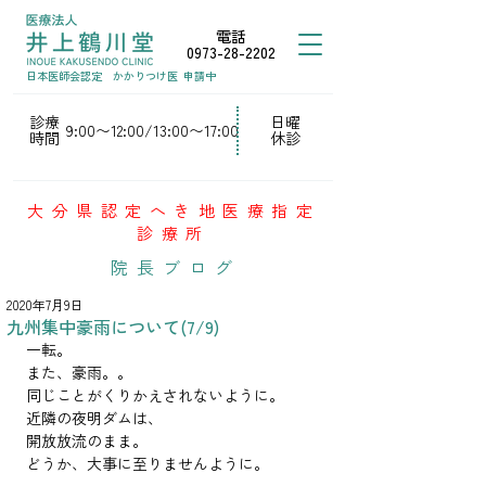
電話
0973-28-2202
日本医師会認定
かかりつけ医
申請中
診療
日曜
9:00〜12:00/13:00〜17:00
時間
休診
大分県認定へき地医療指定
診療所
院長ブログ
2020年7月9日
九州集中豪雨について(7/9)
一転。
また、豪雨。。
同じことがくりかえされないように。
近隣の夜明ダムは、
開放放流のまま。
どうか、大事に至りませんように。