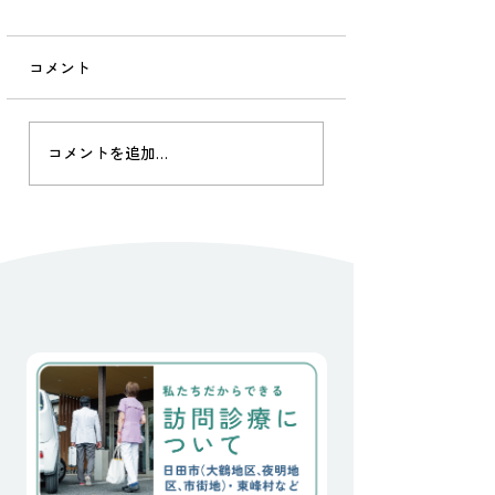
2026.07.17
コメント
山里診療。 被災から9年が
経ち、 のちに起こった被災
の多さからもう私たちの被
院長の独り言 2024
災は遠く忘れ去られた感が
コメントを追加…
ありますが、 土木工事はま
だ続いています。 そんな
中、当院かかりつけの90代
のおばあちゃん２人が今
日、この地を離れました。
一人は、骨折後の歩行障害
で独居が不可能となり、已
むなくご子息が住む街の老
人施設へ転居されました。
もう一人は、40°cを超える
梅雨明けの日々、炎天下で
畑仕事を行なってしまった
日