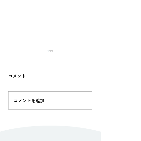
山里の訪問診療2025梅雨
6/3、最後の訪問診療。 へ
き地独り暮らしには、辛い
コメント
現実がのしかかります。 付
き合いは20年。 つまり父の
台からずっと。ご主人も私
山里の訪問診療20
コメントを追加…
が看取りました。 認知症も
③：
なく、食事も洗濯も近所付
き合いもしっかりできるの
に、、、 たった一回骨折/
入院をしただけで、本人以