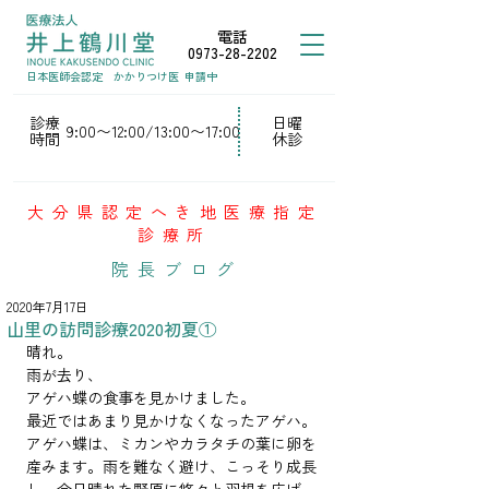
電話
0973-28-2202
日本医師会認定
かかりつけ医
申請中
診療
日曜
9:00〜12:00/13:00〜17:00
時間
休診
大分県認定へき地医療指定
診療所
院長ブログ
2020年7月17日
山里の訪問診療2020初夏①
晴れ。
雨が去り、
アゲハ蝶の食事を見かけました。
最近ではあまり見かけなくなったアゲハ。
アゲハ蝶は、ミカンやカラタチの葉に卵を
産みます。雨を難なく避け、こっそり成長