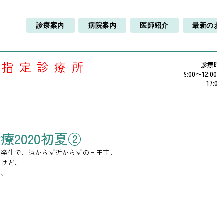
診療案内
病院案内
医師紹介
最新の
療指定診療所
診療
9:00〜12:0
17:
療2020初夏②
ー発生で、遠からず近からずの日田市。
だけど、
が、