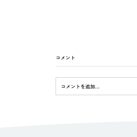
山里の訪問診療
コメント
https://youtu.be/Ala0NhST7Qg?
si=VNkJlcOxqhbLxefN
コメントを追加…