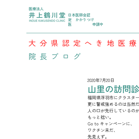
日本医師会認
定
かかりつけ
医
申請中
大分県認定へき地医
院長ブログ
2020年7月20日
山里の訪問診
福岡県浮羽市にクラスタ
更に警戒強めるのは当然
人の口が先行しているの
もっと拙い。
Go to キャンペーンに、
ワクチン未だ、
先見えず。