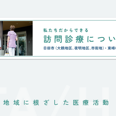
りました。 絶対にここを離れた
くないと言う思い。 なんとか、
私達の微力に加え、住み慣れた家
と
地域に根ざした医療活動