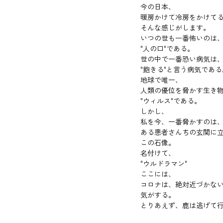
今の日本、
暖房かけて冷房をかけて
そんな感じがします。
いつの世も一番怖いのは
"人の口"である。
世の中で一番恐い病気は
"飽きる"と言う病気である
地球で唯一、
人類の優位を脅かす生き
"ウィルス"である。
しかし、
私を今、一番脅かすのは
ある患者さんちの玄関に
この石像。
名付けて、
"ウルドラマン"
ここには、
コロナは、絶対近づかな
気がする。
とりあえず、鹿は逃げて