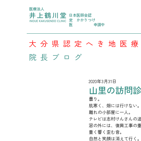
日本医師会認
定
かかりつけ
医
申請中
大分県認定へき地医
院長ブログ
2020年3月31日
山里の訪問診療
曇り。
肌寒く、畑には行けない
離れの小部屋に一人。
テレビは志村けんさんの
窓の外には、復興工事の
重く響く歪む音。
自然と笑顔は消えて行く