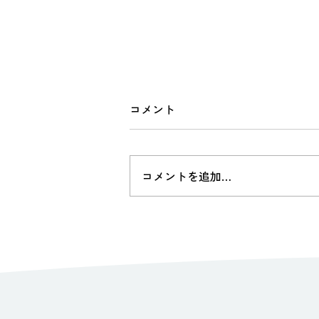
山里の訪問診療
コメント
https://youtu.be/Ala0NhST7Qg?
si=VNkJlcOxqhbLxefN
コメントを追加…