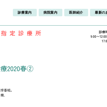
診療案内
病院案内
医師紹介
最新の
療指定診療所
診療
9:00〜12:0
17:
2020春②
。
追悼番組。
重機、
。