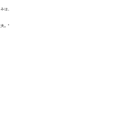
るみは、
夫。"