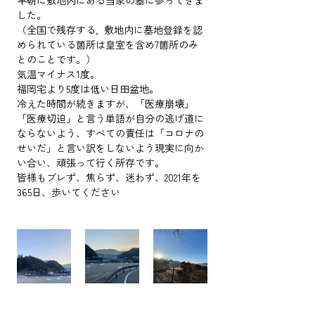
早朝に敷地内にある当家の墓に参ってきま
した。
（全国で残存する,  敷地内に墓地登録を認
められている箇所は皇室を含め7箇所のみ
とのことです。）
気温マイナス1度。
福岡宅より5度は低い日田盆地。
冷えた時間が続きますが、「医療崩壊」
「医療切迫」と言う単語が自分の逃げ道に
ならないよう、すべての責任は「コロナの
せいだ」と言い訳をしないよう現実に向か
い合い、頑張って行く所存です。
皆様もブレず、焦らず、迷わず、2021年を
365日、歩いてください