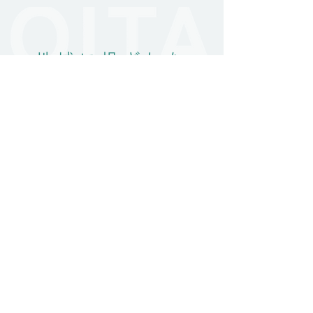
地域に根ざした
医療活動
ホーム
最新のお知らせ
診療案内
院長ブログ
病院案内
スタッフ募集
医師紹介
お問い合わせ
院内掲示