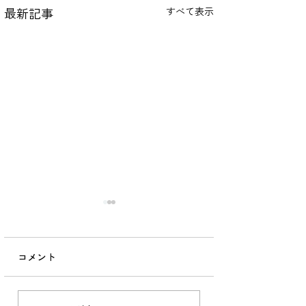
最新記事
すべて表示
院長の独り言
2026.07.17
コメント
山里診療。 被災から9年が
経ち、 のちに起こった被災
の多さからもう私たちの被