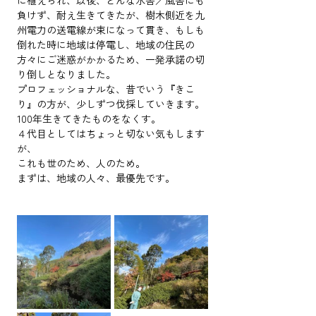
に植えられ、以後、どんな水害／風害にも
負けず、耐え生きてきたが、樹木側近を九
州電力の送電線が束になって貫き、もしも
倒れた時に地域は停電し、地域の住民の
方々にご迷惑がかかるため、一発承諾の切
り倒しとなりました。
プロフェッショナルな、昔でいう『きこ
り』の方が、少しずつ伐採していきます。
100年生きてきたものをなくす。
４代目としてはちょっと切ない気もします
が、
これも世のため、人のため。
まずは、地域の人々、最優先です。