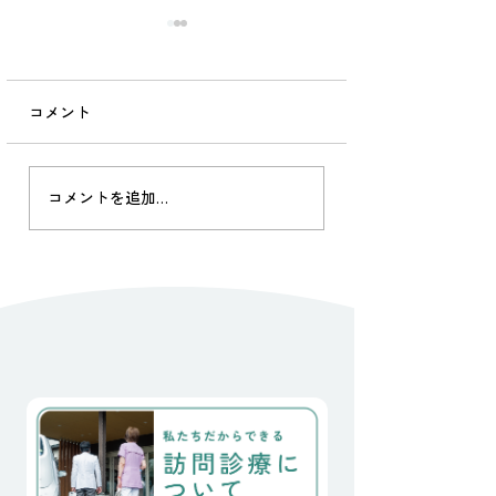
院長の独り言
2026.07.17
コメント
山里診療。 被災から9年が
経ち、 のちに起こった被災
の多さからもう私たちの被
院長の独り言 2024
災は遠く忘れ去られた感が
コメントを追加…
ありますが、 土木工事はま
だ続いています。 そんな
中、当院かかりつけの90代
のおばあちゃん２人が今
日、この地を離れました。
一人は、骨折後の歩行障害
で独居が不可能となり、已
むなくご子息が住む街の老
人施設へ転居されました。
もう一人は、40°cを超える
梅雨明けの日々、炎天下で