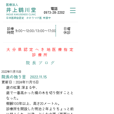
電話
0973-28-2202
日本医師会認定
かかりつけ医
申請中
診療
日曜
9:00〜12:00/13:00〜17:00
時間
休診
大分県認定へき地医療指定
診療所
院長ブログ
2022年11月15日
院長の独り言 2022.11.15
更新日：
2024年11月15日
庭の紅葉 深まる中、
庭で一番高かった槇の木を切り倒すことと
なった。
樹齢100年以上、高さ20メートル。
診療所を開設した明治２年よりちょっと前