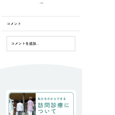
院長の独り言
2026.07.17
コメント
山里診療。 被災から9年が
経ち、 のちに起こった被災
の多さからもう私たちの被
院長の独り言 2024
災は遠く忘れ去られた感が
コメントを追加…
ありますが、 土木工事はま
だ続いています。 そんな
中、当院かかりつけの90代
のおばあちゃん２人が今
日、この地を離れました。
一人は、骨折後の歩行障害
で独居が不可能となり、已
むなくご子息が住む街の老
人施設へ転居されました。
もう一人は、40°cを超える
梅雨明けの日々、炎天下で