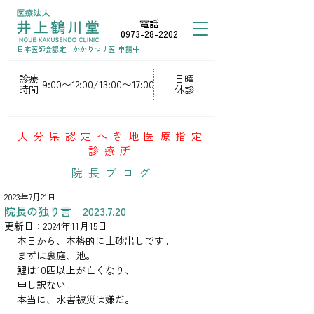
電話
0973-28-2202
日本医師会認定
かかりつけ医
申請中
診療
日曜
9:00〜12:00/13:00〜17:00
時間
休診
大分県認定へき地医療指定
診療所
院長ブログ
2023年7月21日
院長の独り言 2023.7.20
更新日：
2024年11月15日
本日から、本格的に土砂出しです。
まずは裏庭、池。
鯉は10匹以上が亡くなり、
申し訳ない。
本当に、水害被災は嫌だ。