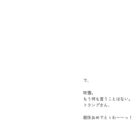
で、
吹雪。
もう何も言うことはない
トランプさん、
就任おめでとぅわ〜〜っ