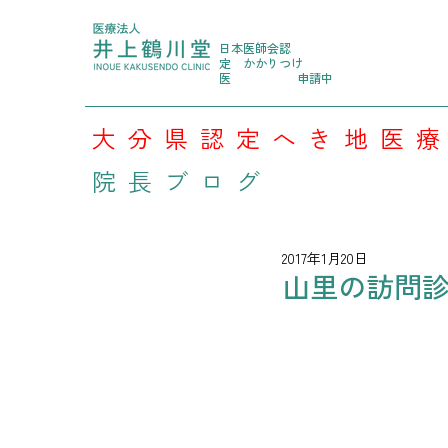
日本医師会認
定
かかりつけ
医
申請中
大分県認定へき地医
院長ブログ
2017年1月20日
山里の訪問診療