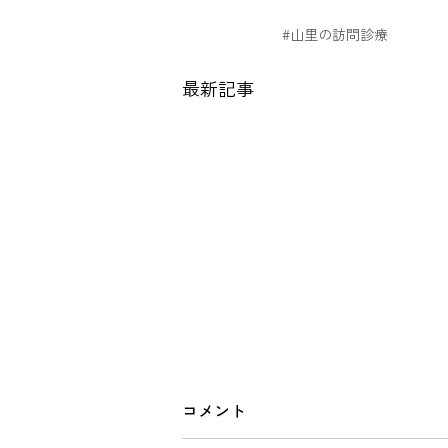
#山里の訪問診療
最新記事
山里の訪問診療
コメント
https://youtu.be/Ala0NhST7Qg?