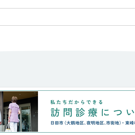
り暮らしには、辛い現実がのしか
かります。 付き合いは20年。 つ
まり父の台からずっと。ご主人も
私が看取りました。 認知症もな
山里
く、食事も洗濯も近所付き合いも
しっかりできるのに、、、 たっ
た一回骨折/入院をしただけで、
本人以上に親族には、将来的にも
現実的にも負荷の強い時間が始ま
りました。 絶対にここを離れた
くないと言う思い。 なんとか、
私達の微力に加え、住み慣れた家
と