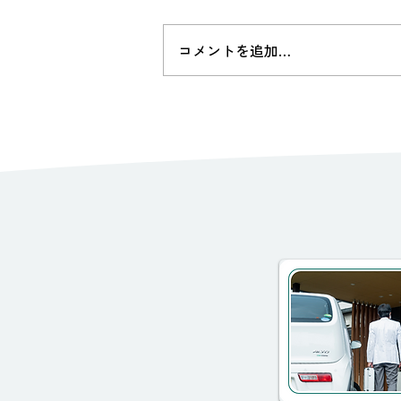
si=VNkJlcOxqhbLxefN
コメントを追加…