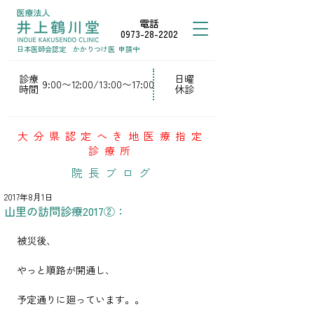
電話
0973-28-2202
日本医師会認定
かかりつけ医
申請中
診療
日曜
9:00〜12:00/13:00〜17:00
時間
休診
大分県認定へき地医療指定
診療所
院長ブログ
2017年8月1日
山里の訪問診療2017②：
被災後、
やっと順路が開通し、
予定通りに廻っています。。