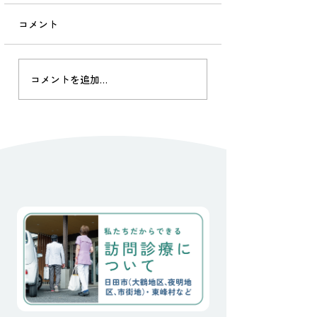
6/3、最後の訪問診療。 へ
き地独り暮らしには、辛い
コメント
現実がのしかかります。 付
き合いは20年。 つまり父の
台からずっと。ご主人も私
山里の訪問診療20
コメントを追加…
が看取りました。 認知症も
③：
なく、食事も洗濯も近所付
き合いもしっかりできるの
に、、、 たった一回骨折/
入院をしただけで、本人以
上に親族には、将来的にも
現実的にも負荷の強い時間
が始まりました。 絶対にこ
こを離れたくないと言う思
い。 なんとか、私達の微力
に加え、住み慣れた家と