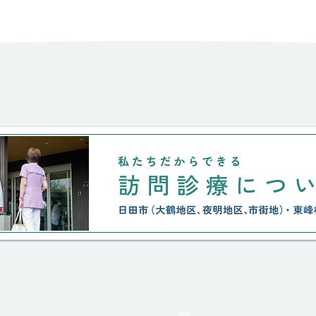
く、食事も洗濯も近所付き合いも
しっかりできるのに、、、 たっ
た一回骨折/入院をしただけで、
本人以上に親族には、将来的にも
現実的にも負荷の強い時間が始ま
りました。 絶対にここを離れた
くないと言う思い。 なんとか、
私達の微力に加え、住み慣れた家
と