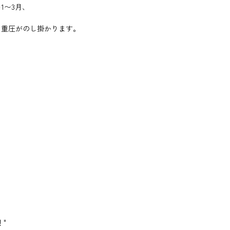
1〜3月、
な重圧がのし掛かります。
を
"