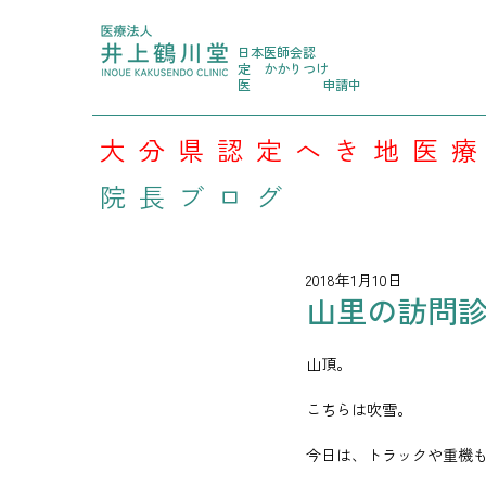
日本医師会認
定
かかりつけ
医
申請中
大分県認定へき地医
院長ブログ
2018年1月10日
山里の訪問診療
山頂。
こちらは吹雪。
今日は、トラックや重機