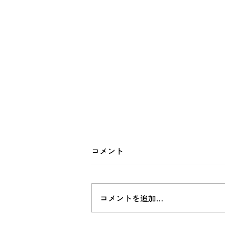
山里の訪問診療
コメント
https://youtu.be/Ala0NhST7Qg?
si=VNkJlcOxqhbLxefN
コメントを追加…