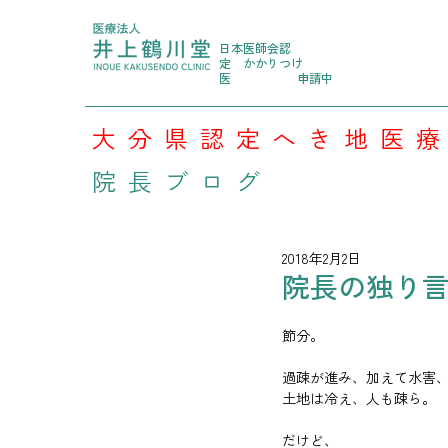
日本医師会認
定
かかりつけ
医
申請中
大分県認定へき地医
院長ブログ
2018年2月2日
院長の独り言 
節分。
過疎が進み、加えて水害
土地は冷え、人も疎ら。
だけど、