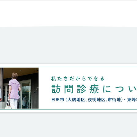
まだ続いています。 そんな中、
院長の
当院かかりつけの90代のおばあち
ゃん２人が今日、この地を離れま
した。 一人は、骨折後の歩行障
害で独居が不可能となり、已むな
くご子息が住む街の老人施設へ転
居されました。 もう一人は、
40°cを超える梅雨明けの日々、炎
天下で畑仕事を行なってしまった
日