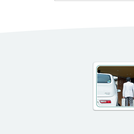
ピック、 ワールドカップサッカ
ー、 そしてもう一つ、それは実
は、 F1.、フォーミュラ１。 2026
年、7月20日、サッカー決勝戦の
日。 その直前に実は、F1ベルギー
GPがあっっていたのをご存知で
すか。 F1も前半戦終了でこれから
１ヶ月のインターバル。 で、こ
の２