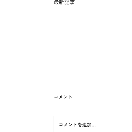
最新記事
院長の独り言 2026.07.22
コメント
FIFA World Cupは、数々の感動を
残し、幕引きとなりましたね。
で、おどろくお話を一つ。 世界
コメントを追加…
３大スポーツと言えば、 オリン