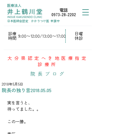
電話
0973-28-2202
日本医師会認定
かかりつけ医
申請中
診療
日曜
9:00〜12:00/13:00〜17:00
時間
休診
大分県認定へき地医療指定
診療所
院長ブログ
2018年5月5日
院長の独り言2018.05.05
実を言うと、
待ってました。。
この一勝。