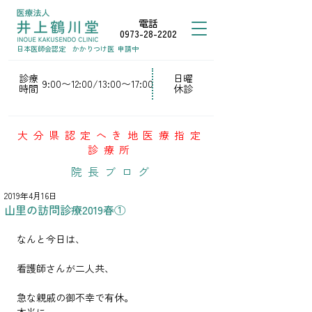
電話
0973-28-2202
日本医師会認定
かかりつけ医
申請中
診療
日曜
9:00〜12:00/13:00〜17:00
時間
休診
大分県認定へき地医療指定
診療所
院長ブログ
2019年4月16日
山里の訪問診療2019春①
なんと今日は、
看護師さんが二人共、
急な親戚の御不幸で有休。