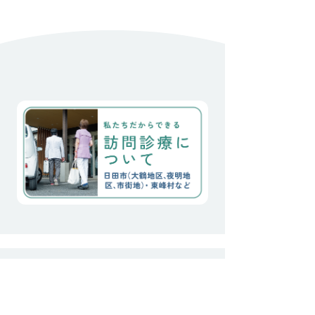
なく、食事も洗濯も近所付
き合いもしっかりできるの
に、、、 たった一回骨折/
入院をしただけで、本人以
上に親族には、将来的にも
現実的にも負荷の強い時間
が始まりました。 絶対にこ
こを離れたくないと言う思
い。 なんとか、私達の微力
に加え、住み慣れた家と