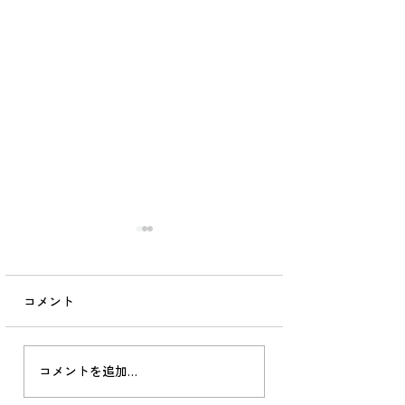
山里の訪問診療2025梅雨
6/3、最後の訪問診療。 へ
き地独り暮らしには、辛い
コメント
現実がのしかかります。 付
き合いは20年。 つまり父の
台からずっと。ご主人も私
山里の訪問診療20
コメントを追加…
が看取りました。 認知症も
③：