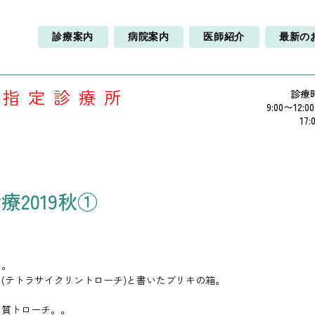
診療案内
病院案内
医師紹介
最新の
療指定診療所
診療
9:00〜12:0
17:
2019秋①
た。
(テトラサイクリントローチ)と書いたブリキの箱。
物質トローチ。。