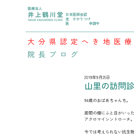
日本医師会認
定
かかりつけ
医
申請中
大分県認定へき地医
院長ブログ
2019年9月25日
山里の訪問診療
94歳のおばあちゃんち。
居間の棚にふと目がいっ
アクロマイシントローチ。
今では考えられない抗生