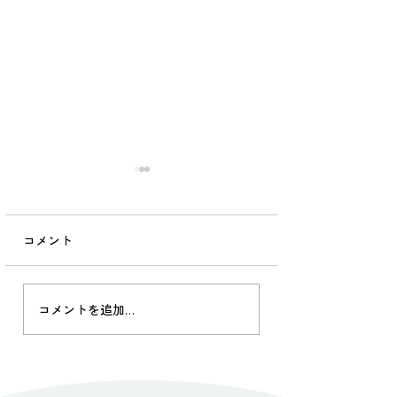
院長の独り言
2026.07.17
コメント
山里診療。 被災から9年が
経ち、 のちに起こった被災
の多さからもう私たちの被
院長の独り言 2024
災は遠く忘れ去られた感が
コメントを追加…
ありますが、 土木工事はま
だ続いています。 そんな
中、当院かかりつけの90代
のおばあちゃん２人が今