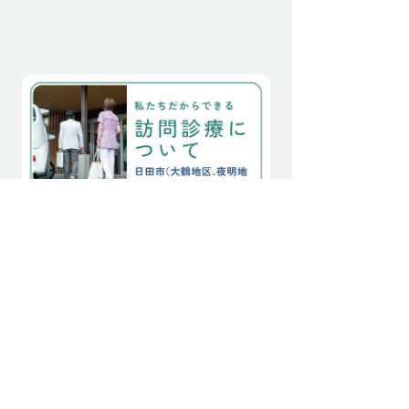
日、この地を離れました。
一人は、骨折後の歩行障害
で独居が不可能となり、已
むなくご子息が住む街の老
人施設へ転居されました。
もう一人は、40°cを超える
梅雨明けの日々、炎天下で
畑仕事を行なってしまった
日
地域に根ざした