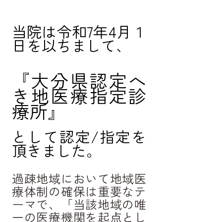
当院は令和7年4月１
日を以ちまして、
『大分県認定へ
き地医療指定診
療所』
として認定/指定を
頂きました。
過疎地域において地域医
療体制の確保は重要なテ
ーマで、「当該地域の唯
一の医療機関を起点とし