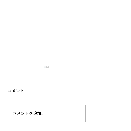
お盆休みのお知らせ
院長の独り言
（7/28更新）
2026.07.17
コメント
8/10（月） 休診
山里診療。 被災か
8/11（火） 山の日
経ち、 のちに起こ
8/12（水） 午前中診療/
の多さからもう私
午後休診 8/13（木） 休診
災は遠く忘れ去ら
コメントを追加…
8/14（金） 休診
ありますが、 土木
8/15（土） 休診
だ続いています。 