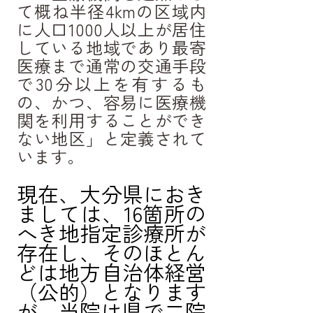
て概ね半径4kmの区域内
に人口1000人以上が居住
している地域であり最寄
医療まで通常の交通手段
で30分以上を有するも
の、かつ、容易に医療機
関を利用することができ
ない地区」と定義されて
います。
現在、大分県におき
ましては、16箇所の
へき地指定診療所が
存在し、そのほとん
どは地方自治体経営
（公的）となります
が、当院は県で二院