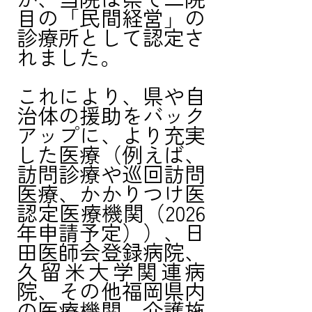
目の「民間経営」の
診療所として認定さ
れました。
これにより、県や自
治体の援助をバック
アップに、より充実
した医療（例えば、
訪問診療や巡回訪問
医療、かかりつけ医
認定医療機関（2026
年申請予定））、日
田医師会登録病院、
久留米大学関連病
院、その他福岡県内
の医療機関、介護施