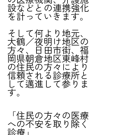
設などとの連携強化
を計っていきます。
そして何より地元、
大鶴／夜明け地区の
方々、日田市街、福
岡県朝倉地区東峰村
の住民の方々により
信頼される診療所と
して邁進して参りま
す。　　　　　　　
「住民の方々の医療
への不安を取り除く
診療」