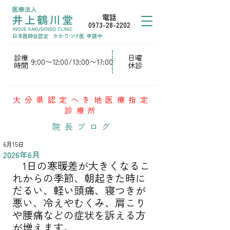
電話
0973-28-2202
日本医師会認定
かかりつけ医
申請中
診療
日曜
9:00〜12:00/13:00〜17:00
時間
休診
大分県認定へき地医療指定
診療所
院長ブログ
6月15日
2026年6月
　1日の寒暖差が大きくなるこ
れからの季節、朝起きた時に
だるい、軽い頭痛、寝つきが
悪い、冷えやむくみ、肩こり
や腰痛などの症状を訴える方
が増えます。