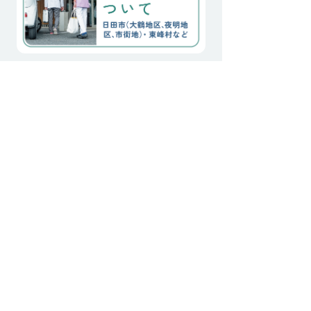
梅雨明けの日々、
畑仕事を行なって
日
地域に根ざした
医療活動
ホーム
最新のお知らせ