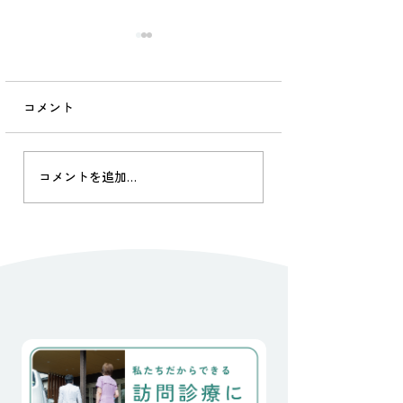
お盆休みのお知らせ
院長の独り言
（7/28更新）
2026.07.17
コメント
8/10（月） 休診
山里診療。 被災か
8/11（火） 山の日
経ち、 のちに起こ
8/12（水） 午前中診療/
の多さからもう私
午後休診 8/13（木） 休診
災は遠く忘れ去ら
コメントを追加…
8/14（金） 休診
ありますが、 土木
8/15（土） 休診
だ続いています。 
8/16（日） 休診
中、当院かかりつけ
8/17（月） 通常診療 上記
のおばあちゃん２
の通り、休診させていただ
日、この地を離れ
きます。 お問合せお電話番
一人は、骨折後の
号 TEL 0973-28-2202
で独居が不可能と
むなくご子息が住
人施設へ転居され
もう一人は、40°c