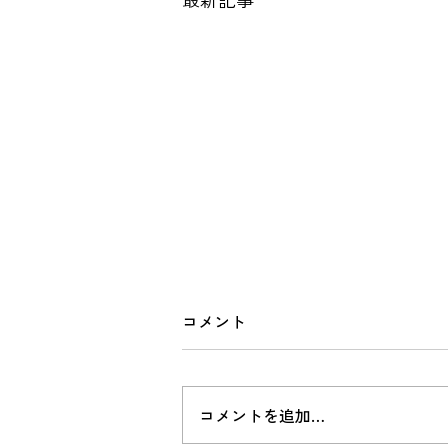
山里の訪問診療
コメント
https://youtu.be/Ala0NhST7Qg?
si=VNkJlcOxqhbLxefN
コメントを追加…