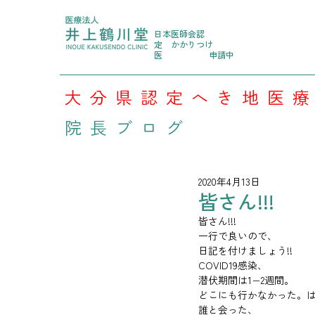
日本医師会認
定
かかりつけ
医
申請中
大分県認定へき地医
院長ブログ
2020年4月13日
皆さん!!!
皆さん!!!
一行で良いので、
日記を付けましょう!!
COVID19感染、
潜伏期間は1−2週間。
どこにも行かなかった。
誰と会った、