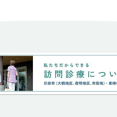
私が看取りました。 認知症もな
山里
く、食事も洗濯も近所付き合いも
しっかりできるのに、、、 たっ
た一回骨折/入院をしただけで、
本人以上に親族には、将来的にも
現実的にも負荷の強い時間が始ま
りました。 絶対にここを離れた
くないと言う思い。 なんとか、
私達の微力に加え、住み慣れた家
と