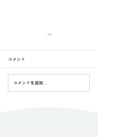
山里の訪問診療2025梅雨
6/3、最後の訪問診療。 へ
き地独り暮らしには、辛い
コメント
現実がのしかかります。 付
き合いは20年。 つまり父の
台からずっと。ご主人も私
山里の訪問診療20
コメントを追加…
が看取りました。 認知症も
③：
なく、食事も洗濯も近所付
き合いもしっかりできるの
に、、、 たった一回骨折/
入院をしただけで、本人以
上に親族には、将来的にも
現実的にも負荷の強い時間