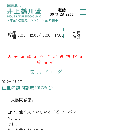
電話
0973-28-2202
日本医師会認定
かかりつけ医
申請中
診療
日曜
9:00〜12:00/13:00〜17:00
時間
休診
大分県認定へき地医療指定
診療所
院長ブログ
2017年11月7日
山里の訪問診療2017秋①:
一人訪問診療。
山中、全く人のいないところで、パン
ク。。...
でも、